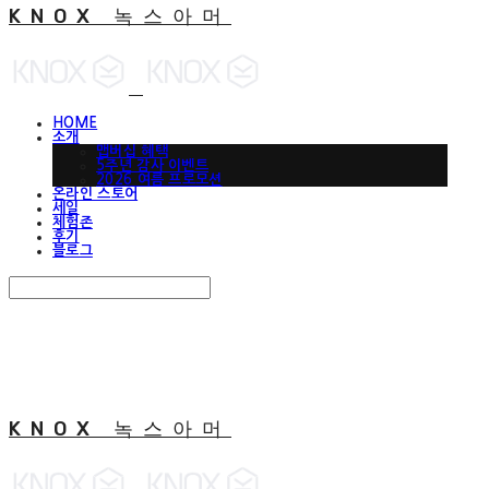
KNOX 녹스아머
HOME
소개
맵버십 혜택
5주년 감사 이벤트
2026 여름 프로모션
온라인 스토어
세일
체험존
후기
블로그
Search
검색
Log In
로그인
Cart
장바구니
KNOX 녹스아머