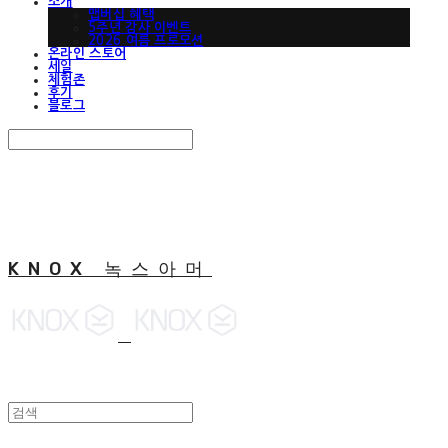
소개
맵버십 혜택
5주년 감사 이벤트
2026 여름 프로모션
온라인 스토어
세일
체험존
후기
블로그
Search
검색
Log In
로그인
Cart
장바구니
KNOX 녹스아머