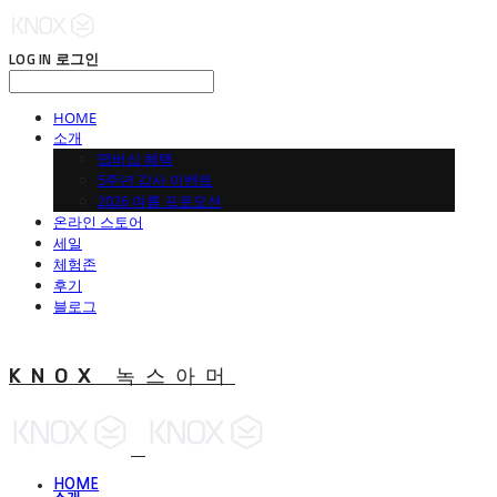
LOG IN
로그인
HOME
소개
맵버십 혜택
5주년 감사 이벤트
2026 여름 프로모션
온라인 스토어
세일
체험존
후기
블로그
KNOX 녹스아머
HOME