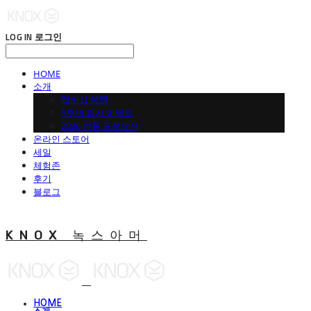
LOG IN
로그인
HOME
소개
맵버십 혜택
5주년 감사 이벤트
2026 여름 프로모션
온라인 스토어
세일
체험존
후기
블로그
KNOX 녹스아머
HOME