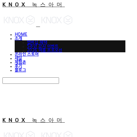
KNOX 녹스아머
HOME
소개
맵버십 혜택
5주년 감사 이벤트
2026 여름 프로모션
온라인 스토어
세일
체험존
후기
블로그
Search
검색
Log In
로그인
Cart
장바구니
KNOX 녹스아머