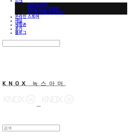
소개
맵버십 혜택
5주년 감사 이벤트
2026 여름 프로모션
온라인 스토어
세일
체험존
후기
블로그
Search
검색
Log In
로그인
Cart
장바구니
KNOX 녹스아머