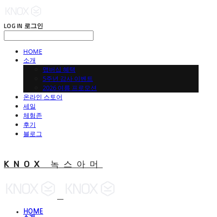
LOG IN
로그인
HOME
소개
맵버십 혜택
5주년 감사 이벤트
2026 여름 프로모션
온라인 스토어
세일
체험존
후기
블로그
KNOX 녹스아머
HOME