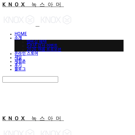
KNOX 녹스아머
HOME
소개
맵버십 혜택
5주년 감사 이벤트
2026 여름 프로모션
온라인 스토어
세일
체험존
후기
블로그
Search
검색
Log In
로그인
Cart
장바구니
KNOX 녹스아머