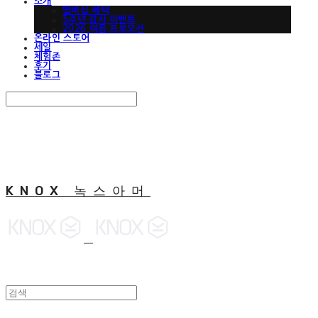
소개
맵버십 혜택
5주년 감사 이벤트
2026 여름 프로모션
온라인 스토어
세일
체험존
후기
블로그
Search
검색
Log In
로그인
Cart
장바구니
KNOX 녹스아머