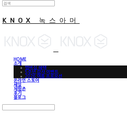
KNOX 녹스아머
HOME
소개
맵버십 혜택
5주년 감사 이벤트
2026 여름 프로모션
온라인 스토어
세일
체험존
후기
블로그
Search
검색
Log In
로그인
Cart
장바구니