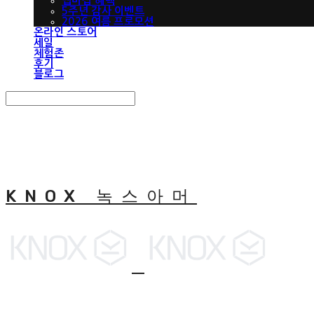
맵버십 혜택
5주년 감사 이벤트
2026 여름 프로모션
온라인 스토어
세일
체험존
후기
블로그
Search
검색
Log In
로그인
Cart
장바구니
KNOX 녹스아머