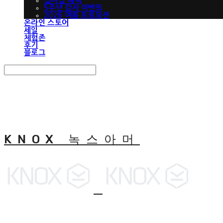
맵버십 혜택
5주년 감사 이벤트
2026 여름 프로모션
온라인 스토어
세일
체험존
후기
블로그
Search
검색
Log In
로그인
Cart
장바구니
KNOX 녹스아머