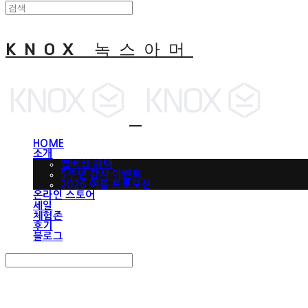
KNOX 녹스아머
HOME
소개
맵버십 혜택
5주년 감사 이벤트
2026 여름 프로모션
온라인 스토어
세일
체험존
후기
블로그
Search
검색
Log In
로그인
Cart
장바구니