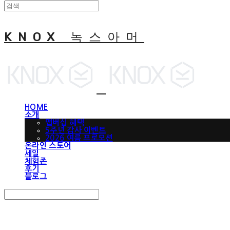
KNOX 녹스아머
HOME
소개
맵버십 혜택
5주년 감사 이벤트
2026 여름 프로모션
온라인 스토어
세일
체험존
후기
블로그
Search
검색
Log In
로그인
Cart
장바구니