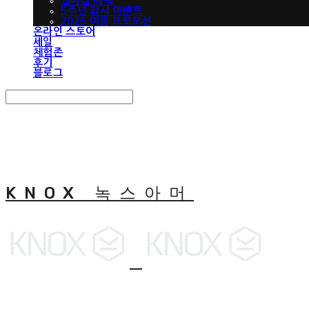
맵버십 혜택
5주년 감사 이벤트
2026 여름 프로모션
온라인 스토어
세일
체험존
후기
블로그
Search
검색
Log In
로그인
Cart
장바구니
KNOX 녹스아머