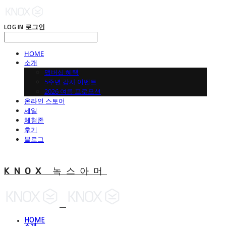
LOG IN
로그인
HOME
소개
맵버십 혜택
5주년 감사 이벤트
2026 여름 프로모션
온라인 스토어
세일
체험존
후기
블로그
KNOX 녹스아머
HOME