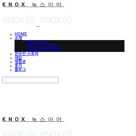
KNOX 녹스아머
HOME
소개
맵버십 혜택
5주년 감사 이벤트
2026 여름 프로모션
온라인 스토어
세일
체험존
후기
블로그
Search
검색
Log In
로그인
Cart
장바구니
KNOX 녹스아머