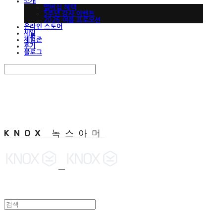
소개
맵버십 혜택
5주년 감사 이벤트
2026 여름 프로모션
온라인 스토어
세일
체험존
후기
블로그
Search
검색
Log In
로그인
Cart
장바구니
KNOX 녹스아머