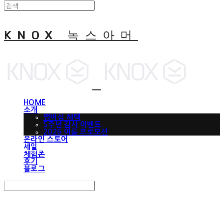
KNOX 녹스아머
HOME
소개
맵버십 혜택
5주년 감사 이벤트
2026 여름 프로모션
온라인 스토어
세일
체험존
후기
블로그
Search
검색
Log In
로그인
Cart
장바구니