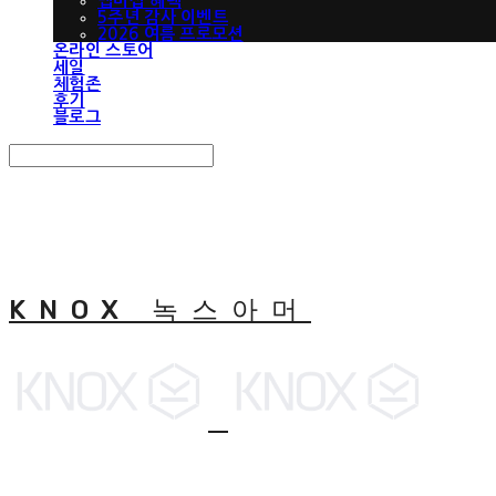
맵버십 혜택
5주년 감사 이벤트
2026 여름 프로모션
온라인 스토어
세일
체험존
후기
블로그
Search
검색
Log In
로그인
Cart
장바구니
KNOX 녹스아머