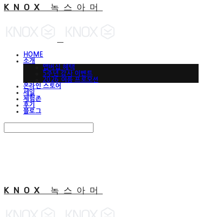
KNOX 녹스아머
HOME
소개
맵버십 혜택
5주년 감사 이벤트
2026 여름 프로모션
온라인 스토어
세일
체험존
후기
블로그
Search
검색
Log In
로그인
Cart
장바구니
KNOX 녹스아머