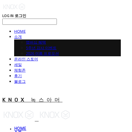
LOG IN
로그인
HOME
소개
맵버십 혜택
5주년 감사 이벤트
2026 여름 프로모션
온라인 스토어
세일
체험존
후기
블로그
KNOX 녹스아머
HOME