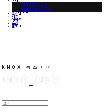
소개
맵버십 혜택
5주년 감사 이벤트
2026 여름 프로모션
온라인 스토어
세일
체험존
후기
블로그
Search
검색
Log In
로그인
Cart
장바구니
KNOX 녹스아머