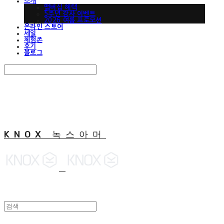
소개
맵버십 혜택
5주년 감사 이벤트
2026 여름 프로모션
온라인 스토어
세일
체험존
후기
블로그
Search
검색
Log In
로그인
Cart
장바구니
KNOX 녹스아머