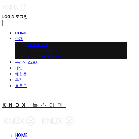
LOG IN
로그인
HOME
소개
맵버십 혜택
5주년 감사 이벤트
2026 여름 프로모션
온라인 스토어
세일
체험존
후기
블로그
KNOX 녹스아머
HOME