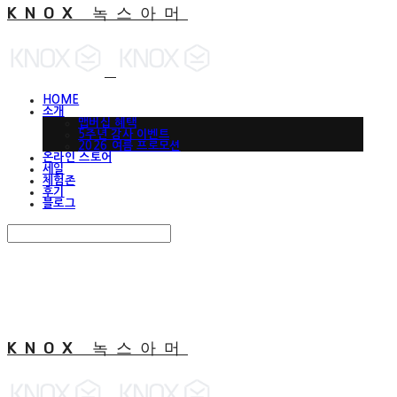
KNOX 녹스아머
HOME
소개
맵버십 혜택
5주년 감사 이벤트
2026 여름 프로모션
온라인 스토어
세일
체험존
후기
블로그
Search
검색
Log In
로그인
Cart
장바구니
KNOX 녹스아머