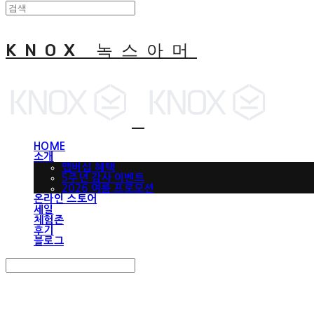
KNOX 녹스아머
HOME
소개
맵버십 혜택
5주년 감사 이벤트
2026 여름 프로모션
온라인 스토어
세일
체험존
후기
블로그
Search
검색
Log In
로그인
Cart
장바구니