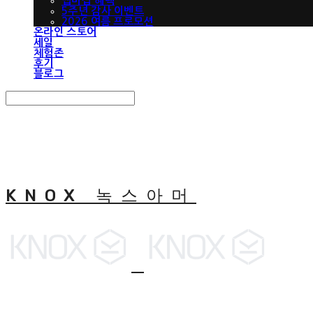
맵버십 혜택
5주년 감사 이벤트
2026 여름 프로모션
온라인 스토어
세일
체험존
후기
블로그
Search
검색
Log In
로그인
Cart
장바구니
KNOX 녹스아머