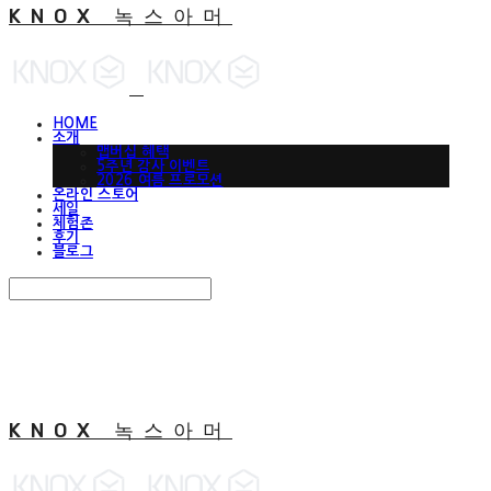
KNOX 녹스아머
HOME
소개
맵버십 혜택
5주년 감사 이벤트
2026 여름 프로모션
온라인 스토어
세일
체험존
후기
블로그
Search
검색
Log In
로그인
Cart
장바구니
KNOX 녹스아머