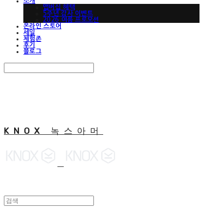
소개
맵버십 혜택
5주년 감사 이벤트
2026 여름 프로모션
온라인 스토어
세일
체험존
후기
블로그
Search
검색
Log In
로그인
Cart
장바구니
KNOX 녹스아머