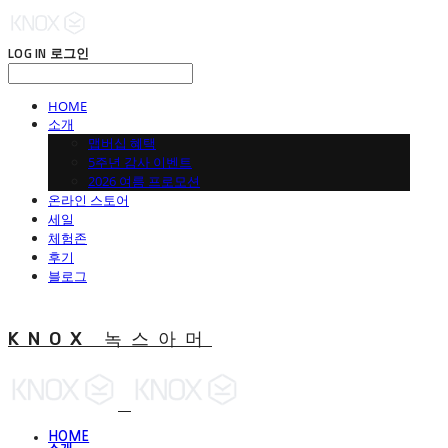
LOG IN
로그인
HOME
소개
맵버십 혜택
5주년 감사 이벤트
2026 여름 프로모션
온라인 스토어
세일
체험존
후기
블로그
KNOX 녹스아머
HOME