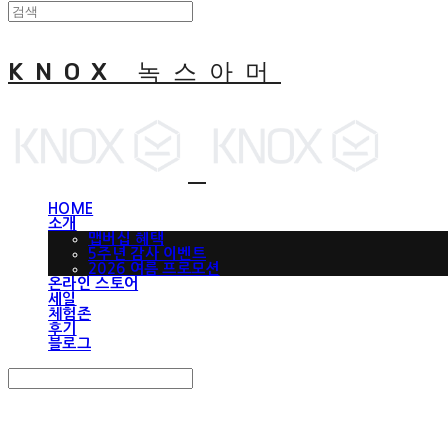
KNOX 녹스아머
HOME
소개
맵버십 혜택
5주년 감사 이벤트
2026 여름 프로모션
온라인 스토어
세일
체험존
후기
블로그
Search
검색
Log In
로그인
Cart
장바구니