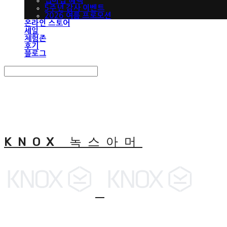
맵버십 혜택
5주년 감사 이벤트
2026 여름 프로모션
온라인 스토어
세일
체험존
후기
블로그
Search
검색
Log In
로그인
Cart
장바구니
KNOX 녹스아머