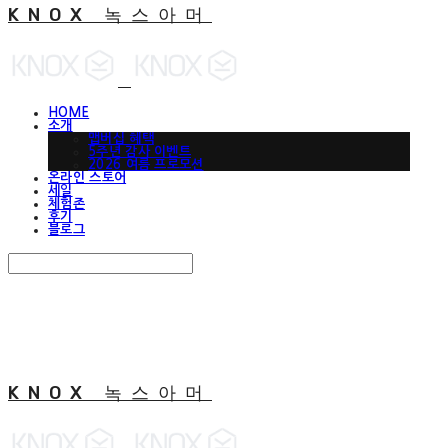
KNOX 녹스아머
HOME
소개
맵버십 혜택
5주년 감사 이벤트
2026 여름 프로모션
온라인 스토어
세일
체험존
후기
블로그
Search
검색
Log In
로그인
Cart
장바구니
KNOX 녹스아머