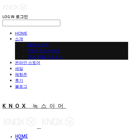
LOG IN
로그인
HOME
소개
맵버십 혜택
5주년 감사 이벤트
2026 여름 프로모션
온라인 스토어
세일
체험존
후기
블로그
KNOX 녹스아머
HOME