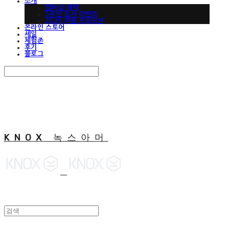
소개
맵버십 혜택
5주년 감사 이벤트
2026 여름 프로모션
온라인 스토어
세일
체험존
후기
블로그
Search
검색
Log In
로그인
Cart
장바구니
KNOX 녹스아머