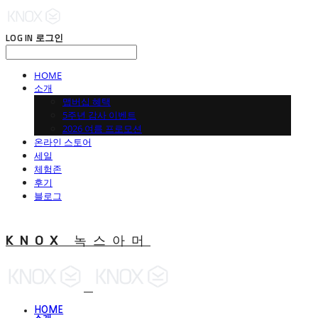
LOG IN
로그인
HOME
소개
맵버십 혜택
5주년 감사 이벤트
2026 여름 프로모션
온라인 스토어
세일
체험존
후기
블로그
KNOX 녹스아머
HOME