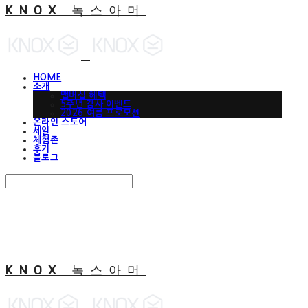
KNOX 녹스아머
HOME
소개
맵버십 혜택
5주년 감사 이벤트
2026 여름 프로모션
온라인 스토어
세일
체험존
후기
블로그
Search
검색
Log In
로그인
Cart
장바구니
KNOX 녹스아머