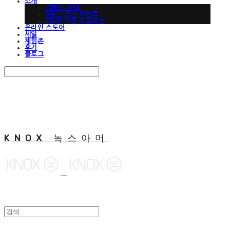
소개
맵버십 혜택
5주년 감사 이벤트
2026 여름 프로모션
온라인 스토어
세일
체험존
후기
블로그
Search
검색
Log In
로그인
Cart
장바구니
KNOX 녹스아머