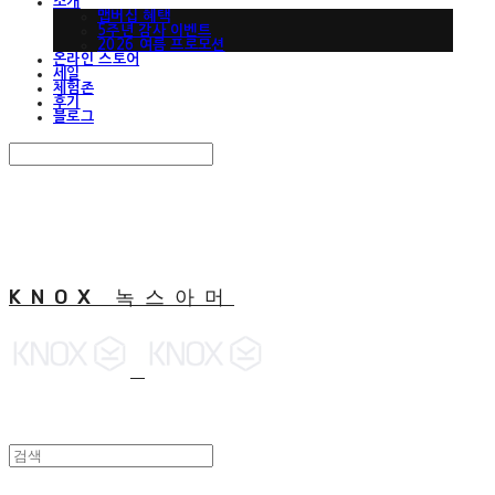
소개
맵버십 혜택
5주년 감사 이벤트
2026 여름 프로모션
온라인 스토어
세일
체험존
후기
블로그
Search
검색
Log In
로그인
Cart
장바구니
KNOX 녹스아머