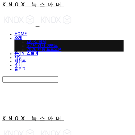
KNOX 녹스아머
HOME
소개
맵버십 혜택
5주년 감사 이벤트
2026 여름 프로모션
온라인 스토어
세일
체험존
후기
블로그
Search
검색
Log In
로그인
Cart
장바구니
KNOX 녹스아머