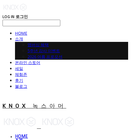
LOG IN
로그인
HOME
소개
맵버십 혜택
5주년 감사 이벤트
2026 여름 프로모션
온라인 스토어
세일
체험존
후기
블로그
KNOX 녹스아머
HOME