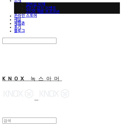
소개
맵버십 혜택
5주년 감사 이벤트
2026 여름 프로모션
온라인 스토어
세일
체험존
후기
블로그
Search
검색
Log In
로그인
Cart
장바구니
KNOX 녹스아머