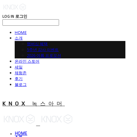
LOG IN
로그인
HOME
소개
맵버십 혜택
5주년 감사 이벤트
2026 여름 프로모션
온라인 스토어
세일
체험존
후기
블로그
KNOX 녹스아머
HOME