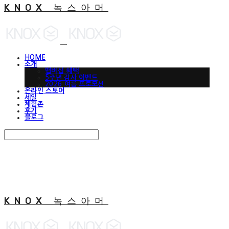
KNOX 녹스아머
HOME
소개
맵버십 혜택
5주년 감사 이벤트
2026 여름 프로모션
온라인 스토어
세일
체험존
후기
블로그
Search
검색
Log In
로그인
Cart
장바구니
KNOX 녹스아머